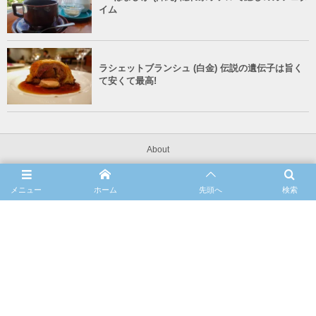
イム
ラシェットブランシュ (白金) 伝説の遺伝子は旨く
て安くて最高!
About
Blog
メニュー
ホーム
先頭へ
検索
Contact
©
2026
Livelike