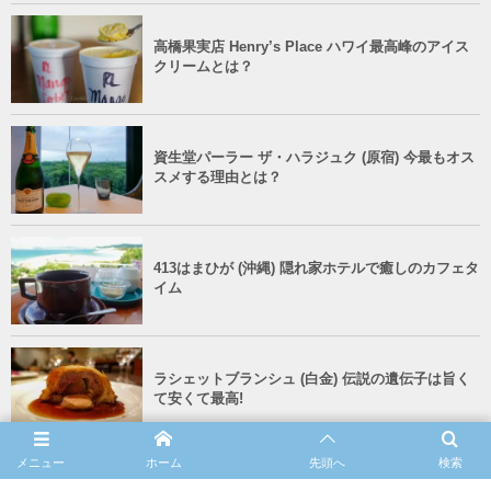
高橋果実店 Henry’s Place ハワイ最高峰のアイス
クリームとは？
資生堂パーラー ザ・ハラジュク (原宿) 今最もオス
スメする理由とは？
413はまひが (沖縄) 隠れ家ホテルで癒しのカフェタ
イム
ラシェットブランシュ (白金) 伝説の遺伝子は旨く
て安くて最高!
メニュー
ホーム
先頭へ
検索